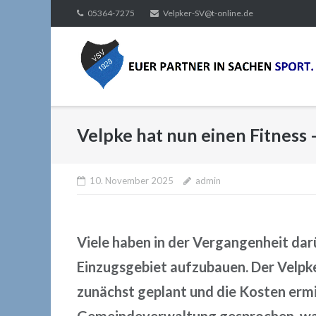
Direkt
05364-7275
Velpker-SV@t-online.de
zum
Inhalt
Velpke hat nun einen Fitness 
10. November 2025
admin
Viele haben in der Vergangenheit dar
Einzugsgebiet aufzubauen. Der Velpk
zunächst geplant und die Kosten ermi