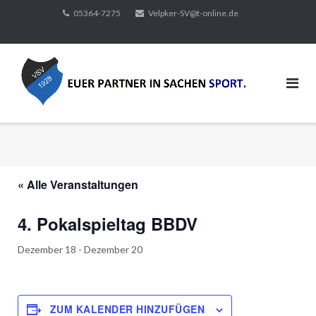
Direkt
05364-7275
Velpker-SV@t-online.de
zum
Inhalt
« Alle Veranstaltungen
4. Pokalspieltag BBDV
Dezember 18
-
Dezember 20
ZUM KALENDER HINZUFÜGEN