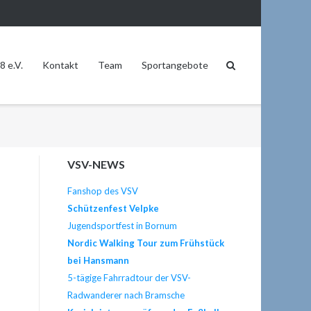
8 e.V.
Kontakt
Team
Sportangebote
VSV-NEWS
Fanshop des VSV
Schützenfest Velpke
Jugendsportfest in Bornum
Nordic Walking Tour zum Frühstück
bei Hansmann
5-tägige Fahrradtour der VSV-
Radwanderer nach Bramsche