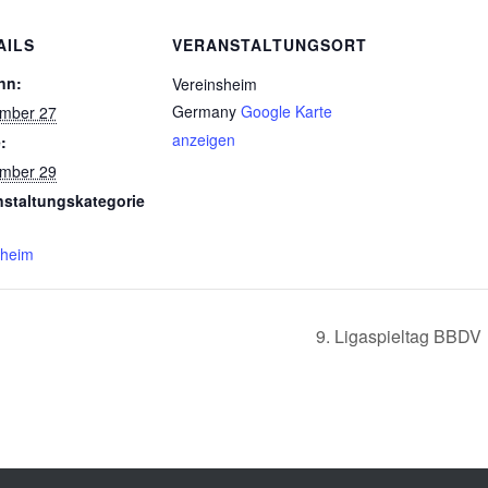
AILS
VERANSTALTUNGSORT
nn:
Vereinsheim
Germany
Google Karte
mber 27
anzeigen
:
mber 29
nstaltungskategorie
theim
9. Ligaspieltag BBDV