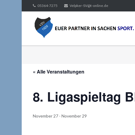
Direkt
05364-7275
Velpker-SV@t-online.de
zum
Inhalt
« Alle Veranstaltungen
8. Ligaspieltag 
November 27
-
November 29