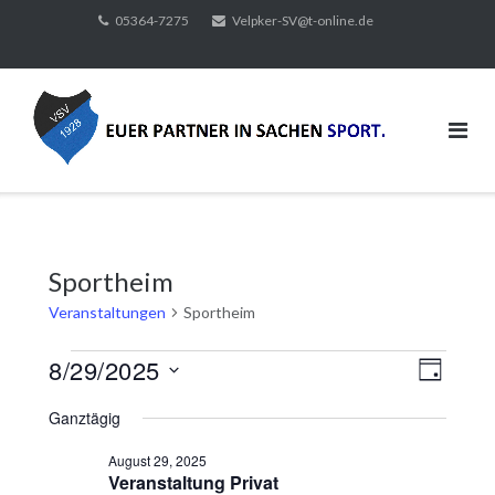
Direkt
05364-7275
Velpker-SV@t-online.de
zum
Inhalt
Sportheim
Veranstaltungen
Sportheim
Veranstaltungen
8/29/2025
Ansicht
Verans
TAG
Ansich
für
Navigat
Datum
Naviga
Ganztägig
August
wählen.
29,
August 29, 2025
2025
Veranstaltung Privat