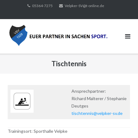
Direkt
05364-7275
Velpker-SV@t-online.de
zum
Inhalt
Tischtennis
Ansprechpartner:
Richard Malterer / Stephanie
Deutges
tischtennis@velpker-sv.de
Trainingsort: Sporthalle Velpke