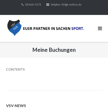
Direkt
05364-7275
Velpker-SV@t-online.de
zum
Inhalt
Meine Buchungen
CONTENTS
VSV-NEWS