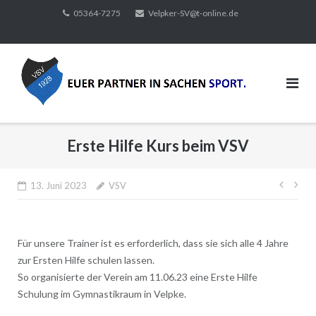
Direkt
05364-7275
Velpker-SV@t-online.de
zum
Inhalt
Erste Hilfe Kurs beim VSV
Beitr
13. Juni 2023
VSV
Für unsere Trainer ist es erforderlich, dass sie sich alle 4 Jahre
zur Ersten Hilfe schulen lassen.
So organisierte der Verein am 11.06.23 eine Erste Hilfe
Schulung im Gymnastikraum in Velpke.