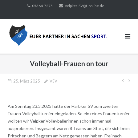
Direkt
05364-7275
Velpker-SV@t-online.de
zum
Inhalt
Volleyball-Frauen on tour
Beitr
25. März 2025
VSV
Am Sonntag 23.3.2025 hatte der Harbker SV zum zweiten
Frauen-Volleyballturnier eingeladen. So ein reines Frauenturnier
wollten wir Velpker Volleyballerinnen schon immer mal
ausprobieren. Insgesamt waren 8 Teams am Start, die sich beim
Pritschen und Baggern am Netz gemessen haben. Frei nach