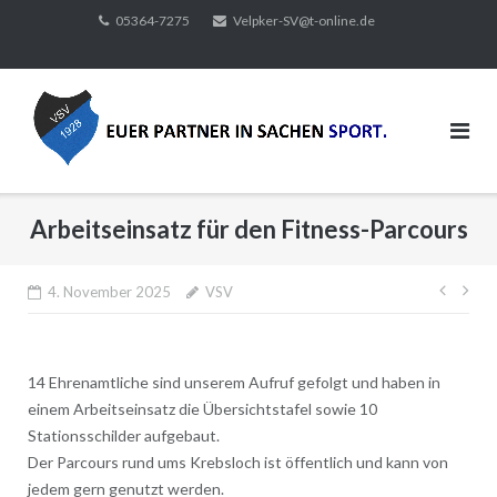
Direkt
05364-7275
Velpker-SV@t-online.de
zum
Inhalt
Arbeitseinsatz für den Fitness-Parcours
Beitr
4. November 2025
VSV
14 Ehrenamtliche sind unserem Aufruf gefolgt und haben in
einem Arbeitseinsatz die Übersichtstafel sowie 10
Stationsschilder aufgebaut.
Der Parcours rund ums Krebsloch ist öffentlich und kann von
jedem gern genutzt werden.