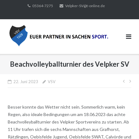
Direkt
05364-7275
Velpker-SV@t-online.de
zum
Inhalt
Beachvolleyballturnier des Velpker SV
Beitr
22. Juni 2023
VSV
Besser konnte das Wetter nicht sein. Sommerlich warm, kein
Regen, also ideale Bedingungen um am 18.06.2023 das achte
Beachvolleyballturnier des Velpker Sportvereins zu starten. Ab
11 Uhr trafen sich die sechs Mannschaften aus Grafhorst,
Rätzlingen, Oebisfelde Jugend, Oebisfelde SWAT, Calvörde und